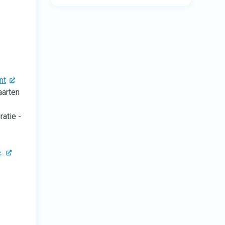
nt
aarten
ratie -
.