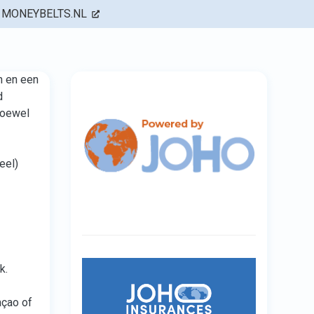
MONEYBELTS.NL
n en een
d
hoewel
eel)
k.
açao of