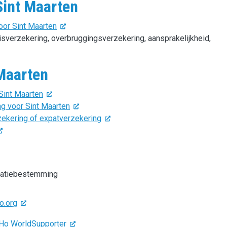
Sint Maarten
oor Sint Maarten
eisverzekering, overbruggingsverzekering, aansprakelijkheid,
 Maarten
Sint Maarten
g voor Sint Maarten
zekering of expatverzekering
gratiebestemming
o.org
oHo WorldSupporter