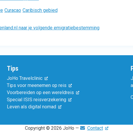
re
Curaçao
Caribisch gebied
enland.nl naar je volgende emigratiebestemming
Tips
JoHo Travelclinic
J
Tips voor meenemen op reis
a
Voorbereiden op een wereldreis
C
Special ISIS reisverzekering
Leven als digital nomad
Copyright © 2026 JoHo —
Contact