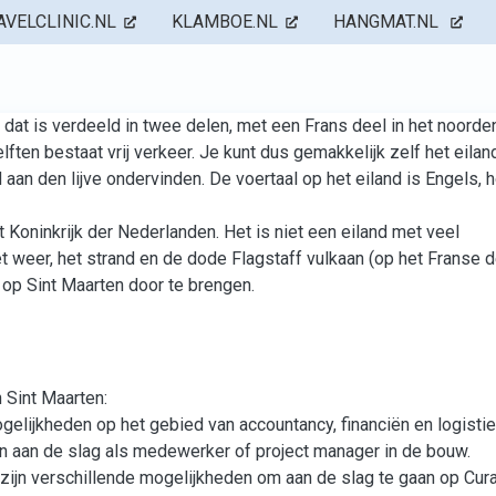
AVELCLINIC.NL
KLAMBOE.NL
HANGMAT.NL
d dat is verdeeld in twee delen, met een Frans deel in het noorde
ften bestaat vrij verkeer. Je kunt dus gemakkelijk zelf het eilan
aan den lijve ondervinden. De voertaal op het eiland is Engels, 
 Koninkrijk der Nederlanden. Het is niet een eiland met veel
t weer, het strand en de dode Flagstaff vulkaan (op het Franse d
 op Sint Maarten door te brengen.
 Sint Maarten:
elijkheden op het gebied van accountancy, financiën en logistie
n aan de slag als medewerker of project manager in de bouw.
 zijn verschillende mogelijkheden om aan de slag te gaan op Cur