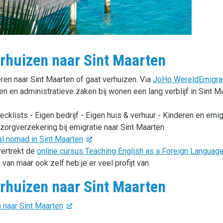
rhuizen naar Sint Maarten
eren naar Sint Maarten of gaat verhuizen. Via
JoHo WereldEmigra
en en administratieve zaken bij wonen een lang verblijf in Sint M
cklists - Eigen bedrijf - Eigen huis & verhuur - Kinderen en emig
 zorgverzekering bij emigratie naar Sint Maarten
l nomad in Sint Maarten
vertrekt de
online cursus Teaching English as a Foreign Language
 van maar ook zelf heb je er veel profijt van.
erhuizen naar Sint Maarten
n naar Sint Maarten