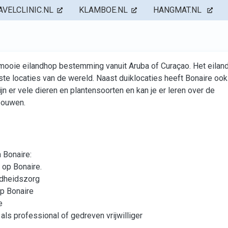
AVELCLINIC.NL
KLAMBOE.NL
HANGMAT.NL
 mooie eilandhop bestemming vanuit Aruba of Curaçao. Het eiland
ste locaties van de wereld. Naast duiklocaties heeft Bonaire ook
ijn er vele dieren en plantensoorten en kan je er leren over de
bouwen.
 Bonaire:
 op Bonaire.
ndheidszorg
op Bonaire
e
als professional of gedreven vrijwilliger