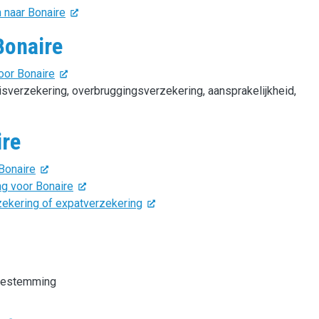
n naar Bonaire
Bonaire
oor Bonaire
eisverzekering, overbruggingsverzekering, aansprakelijkheid,
ire
Bonaire
g voor Bonaire
zekering of expatverzekering
ebestemming