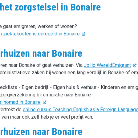
het zorgstelsel in Bonaire
je gaat emigreren, werken of wonen?
n ziektekosten is geregeld in Bonaire
rhuizen naar Bonaire
eren naar Bonaire of gaat verhuizen. Via
JoHo WereldEmigrant
dministratieve zaken bij wonen een lang verblijf in Bonaire of em
cklists - Eigen bedrijf - Eigen huis & verhuur - Kinderen en emig
 zorgverzekering bij emigratie naar Bonaire
l nomad in Bonaire
vertrekt de
online cursus Teaching English as a Foreign Language
 van maar ook zelf heb je er veel profijt van.
erhuizen naar Bonaire