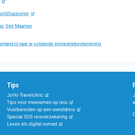
orldSupporter
ao
Sint Maarten
enland.nl naar je volgende emigratiebestemming
Tips
JoHo Travelclinic
J
Tips voor meenemen op reis
a
Voorbereiden op een wereldreis
C
Special ISIS reisverzekering
Leven als digital nomad