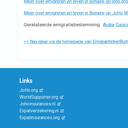
Meer over emigreren en leven in Bonaire op joho.org
Meer over emigreren en leven in Bonaire op JoHo W
Gerelateerde emigratiebestemming
Aruba
Curaç
<< Navigeer via de homepage van EmigrantinhetBuit
Links
JoHo.org
WorldSupporter.org
Johoinsurances.nl
Expatverzekering.nl
Expatinsurances.org