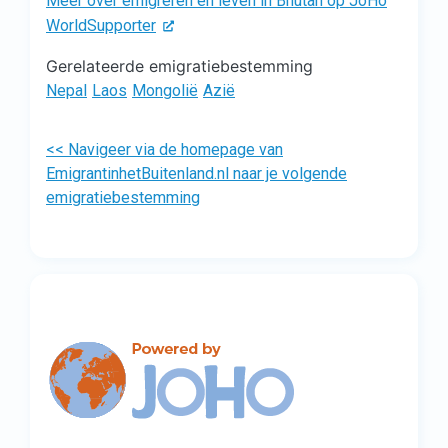
Meer over emigreren en leven in Bhutan op JoHo
WorldSupporter
Gerelateerde emigratiebestemming
Nepal
Laos
Mongolië
Azië
<< Navigeer via de homepage van
EmigrantinhetBuitenland.nl naar je volgende
emigratiebestemming