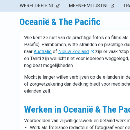
WERELDREIS.NL
MEENEEMLIJST.NL
TR
Oceanië & The Pacific
Wie kent ze niet van de prachtige foto's en films al
Pacific). Palmbomen, witte stranden en prachtige du
naar
Australië
of
Nieuw Zeeland
zijn er vaak 'sto
en Tahiti zijn wellicht niet voor iedereen weggelegd
nog best mogelijkheden.
Mocht je langer willen verblijven op de eilanden in de
of zorgverzekering dan dekking biedt voor medisch
eilanden zelf.
Werken in Oceanië & The Pac
Voorbeelden van vrijwilligerswerk en betaald werk i
Werk als freelance redacteur of fotograaf voor e