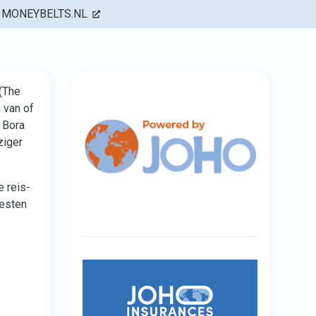
MONEYBELTS.NL
 (The
 van of
 Bora
ziger
e reis-
eesten