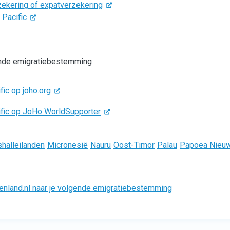
zekering of expatverzekering
 Pacific
gende emigratiebestemming
ic op joho.org
ific op JoHo WorldSupporter
halleilanden
Micronesië
Nauru
Oost-Timor
Palau
Papoea Nieuw
enland.nl naar je volgende emigratiebestemming