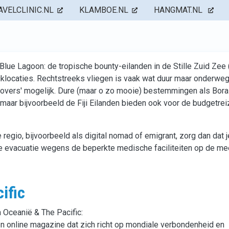
AVELCLINIC.NL
KLAMBOE.NL
HANGMAT.NL
s Blue Lagoon: de tropische bounty-eilanden in de Stille Zuid Zee
iklocaties. Rechtstreeks vliegen is vaak wat duur maar onderweg
p overs' mogelijk. Dure (maar o zo mooie) bestemmingen als Bora
, maar bijvoorbeeld de Fiji Eilanden bieden ook voor de budgetrei
 regio, bijvoorbeeld als digital nomad of emigrant, zorg dan dat j
e evacuatie wegens de beperkte medische faciliteiten op de m
ific
n Oceanië & The Pacific:
en online magazine dat zich richt op mondiale verbondenheid en