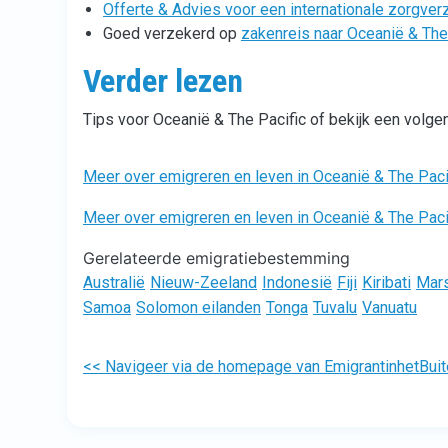
Offerte & Advies voor een internationale zorgver
Goed verzekerd op
zakenreis naar Oceanië & The
Verder lezen
Tips voor Oceanië & The Pacific of bekijk een vol
Meer over emigreren en leven in Oceanië & The Pacif
Meer over emigreren en leven in Oceanië & The Pac
Gerelateerde emigratiebestemming
Australië
Nieuw-Zeeland
Indonesië
Fiji
Kiribati
Mars
Samoa
Solomon eilanden
Tonga
Tuvalu
Vanuatu
<< Navigeer via de homepage van EmigrantinhetBuit