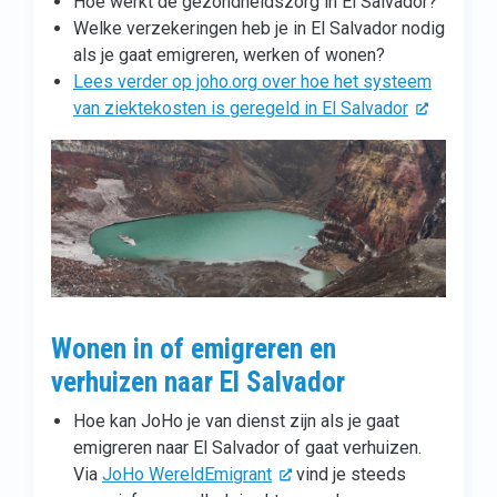
Hoe werkt de gezondheidszorg in El Salvador?
Welke verzekeringen heb je in El Salvador nodig
als je gaat emigreren, werken of wonen?
Lees verder op joho.org over hoe het systeem
van ziektekosten is geregeld in El Salvador
Wonen in of emigreren en
verhuizen naar El Salvador
Hoe kan JoHo je van dienst zijn als je gaat
emigreren naar El Salvador of gaat verhuizen.
Via
JoHo WereldEmigrant
vind je steeds