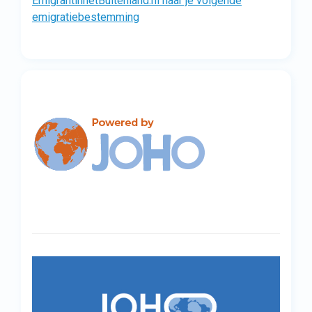
EmigrantinhetBuitenland.nl naar je volgende
emigratiebestemming